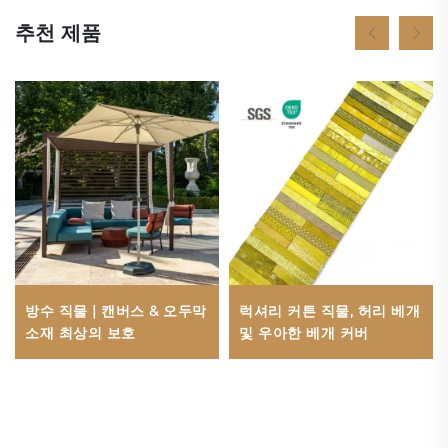
추천 제품
방수 직물 | 캔버스 & 오두막
럭셔리 커튼 직물, 허리 베개
소재 최상의 보호
및 우아한 베개 커버