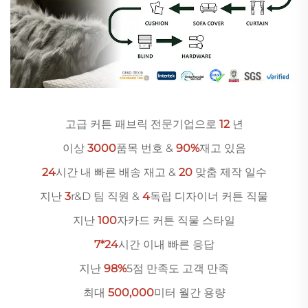
고급 커튼 패브릭 전문기업으로
12
년
이상
3000
품목 번호 &
90%
재고 있음
24
시간 내 빠른 배송 재고 &
20
맞춤 제작 일수
지난
3
r&D 팀 직원 &
4
독립 디자이너 커튼 직물
지난
10
0
자카드 커튼 직물 스타일
7*24
시간 이내 빠른 응답
지난
98%
5점 만족도 고객 만족
최대
500,000
미터 월간 용량