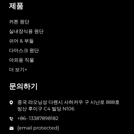
제품
커튼 원단
실내장식용 원단
쉬어 & 부들
다마스크 원단
야외용 직물
더 보기+
문의하기
중국 랴오닝성 다롄시 사허커우 구 시난로 888호
빙산 후이구 C4 빌딩 N106
+86- 13387898182
[email protected]