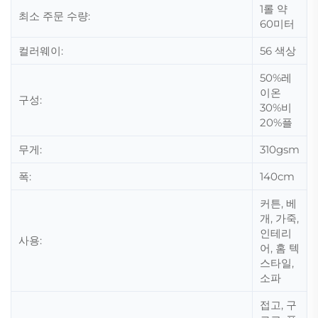
1롤 약
최소 주문 수량:
60미터
컬러웨이:
56 색상
50%레
이온
구성:
30%비
20%플
무게:
310gsm
폭:
140cm
커튼, 베
개, 가죽,
인테리
사용:
어, 홈 텍
스타일,
소파
접고, 구