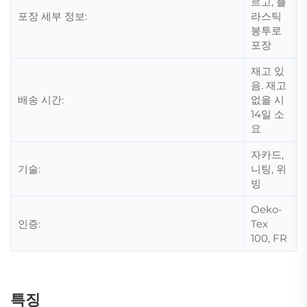
르고, 플
포장 세부 정보:
라스틱
봉투로
포장
재고 있
음. 재고
배송 시간:
없을 시
14일 소
요
자카드,
기술:
니팅, 위
빙
Oeko-
인증:
Tex
100, FR
특징