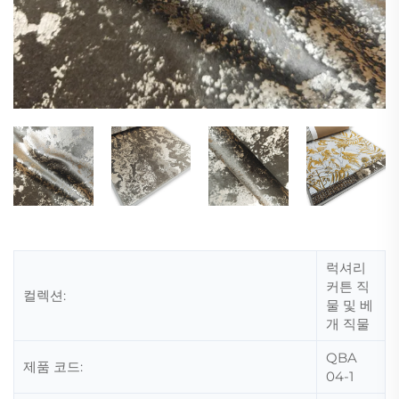
럭셔리
커튼 직
컬렉션:
물 및 베
개 직물
QBA
제품 코드:
04-1