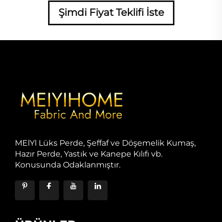
Şimdi Fiyat Teklifi İste
MElYl Lüks Perde, Şeffaf ve Döşemelik Kumaş,
Hazır Perde, Yastık ve Kanepe Kılıfı vb.
Konusunda Odaklanmıştır.