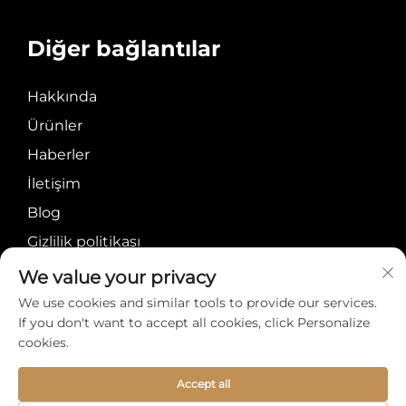
Diğer bağlantılar
Hakkında
Ürünler
Haberler
İletişim
Blog
Gizlilik politikası
We value your privacy
We use cookies and similar tools to provide our services.
If you don't want to accept all cookies, click Personalize
cookies.
Telif Hakkı © Meiyi
Hakkında
İletişim
International Group
Accept all
Limited Tüm Hakları