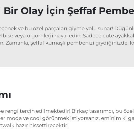
 Bir Olay İçin Şeffaf Pem
eçenek ve bu özel parçaları giyme yolu sunar! Düğünl
r elbise veya o gömleği hayal edin. Sadece cute ayakka
kın. Zamanla, şeffaf kumaşlı pembenizi giydiğinizde, 
mı
e rengi tercih edilmektedir! Birkaç tasarımcı, bu öz
ğer moda ve cool görünmek istiyorsanız, eminim ki g
walk hazır hissettirecektir!