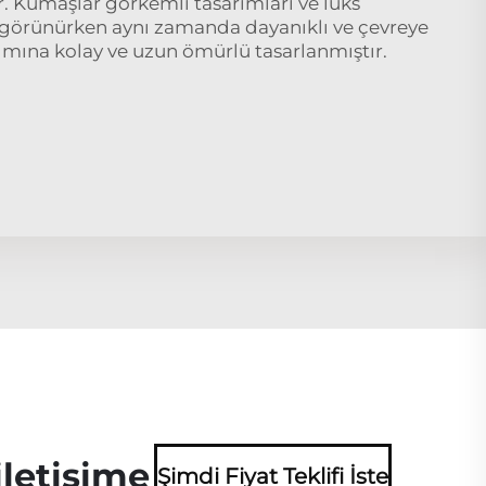
ır. Kumaşlar görkemli tasarımları ve lüks
l görünürken aynı zamanda dayanıklı ve çevreye
ımına kolay ve uzun ömürlü tasarlanmıştır.
iletişime
Şimdi Fiyat Teklifi İste