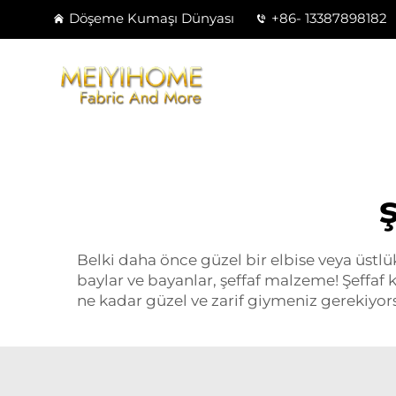
Döşeme Kumaşı Dünyası
+86- 13387898182
Belki daha önce güzel bir elbise veya üstl
baylar ve bayanlar, şeffaf malzeme! Şeff
ne kadar güzel ve zarif giymeniz gerekiyorsa