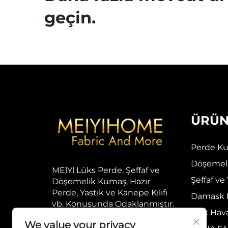
geçin.
ÜRÜN
Perde Ku
Döşemeli
MElYl Lüks Perde, Şeffaf ve
Şeffaf ve
Döşemelik Kumaş, Hazır
Perde, Yastık ve Kanepe Kılıfı
Damask 
vb. Konusunda Odaklanmıştır.
Açık Hav
We value your privacy