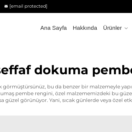
[email protected]
Ana Sayfa
Hakkında
Ürünler
şeffaf dokuma pemb
ük görmüştürsünüz, bu da benzer bir malzemeyle yapıl
af kumaş pembe rengini, özel malzememizdeki bu güze
 güzel görünüyor. Yani, sıcak günlerde veya özel etkinl