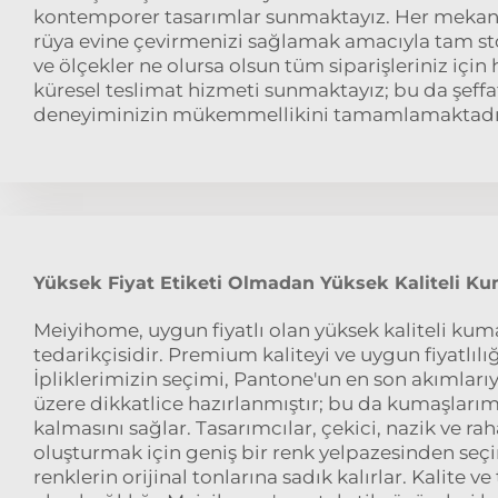
kontemporer tasarımlar sunmaktayız. Her mekanı ş
rüya evine çevirmenizi sağlamak amacıyla tam sto
ve ölçekler ne olursa olsun tüm siparişleriniz için h
küresel teslimat hizmeti sunmaktayız; bu da şe
deneyiminizin mükemmellikini tamamlamaktadı
Yüksek Fiyat Etiketi Olmadan Yüksek Kaliteli Ku
Meiyihome, uygun fiyatlı olan yüksek kaliteli kum
tedarikçisidir. Premium kaliteyi ve uygun fiyatlılığı
İpliklerimizin seçimi, Pantone'un en son akımlar
üzere dikkatlice hazırlanmıştır; bu da kumaşlar
kalmasını sağlar. Tasarımcılar, çekici, nazik ve ra
oluşturmak için geniş bir renk yelpazesinden seç
renklerin orijinal tonlarına sadık kalırlar. Kalite 