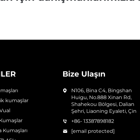
LER
Bize Ulaşın
maşları
N106, Bina C4, Bingshan
Huigu, No.888 Xinan Rd,
k kumaşlar
Shahekou Bölgesi, Dalian
 Vual
Şehri, Liaoning Eyaleti, Çin
Kumaşlar
+86- 13387898182
a Kumaşları
[email protected]