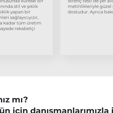
konusunda küresel bir
direnç testi de yer al
ında stil ve şıklık
metinlikleriyle güze
iklik yapan bir
dostudur. Ayrıca bak
eri sağlayıcıyızır,
a kadar tüm üretim
sayede rekabetçi
m
nız mı?
ün için danışmanlarımızla 