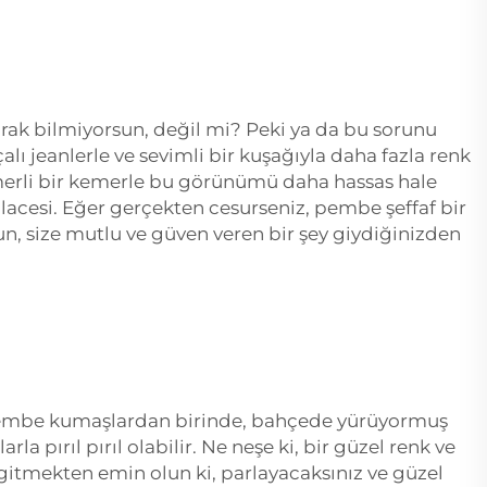
arak bilmiyorsun, değil mi? Peki ya da bu sorunu
alı jeanlerle ve sevimli bir kuşağıyla daha fazla renk
kemerli bir kemerle bu görünümü daha hassas hale
nlacesi. Eğer gerçekten cesurseniz, pembe şeffaf bir
lsun, size mutlu ve güven veren bir şey giydiğinizden
af pembe kumaşlardan birinde, bahçede yürüyormuş
a pırıl pırıl olabilir. Ne neşe ki, bir güzel renk ve
 gitmekten emin olun ki, parlayacaksınız ve güzel