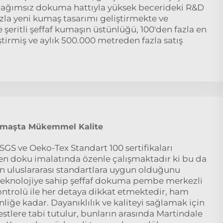
bağımsız dokuma hattıyla yüksek becerideki R&D
azla yeni kumaş tasarımı geliştirmekte ve
eritli şeffaf kumaşın üstünlüğü, 100'den fazla en
iştirmiş ve aylık 500.000 metreden fazla satış
kumaşta Mükemmel Kalite
GS ve Oeko-Tex Standart 100 sertifikaları
en doku imalatında özenle çalışmaktadır ki bu da
in uluslararası standartlara uygun olduğunu
 teknolojiye sahip şeffaf dokuma pembe merkezli
 Kontrolü ile her detaya dikkat etmektedir, ham
iğe kadar. Dayanıklılık ve kaliteyi sağlamak için
testlere tabi tutulur, bunların arasında Martindale