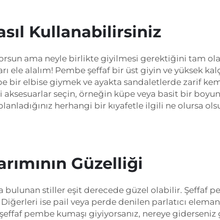
ıl Kullanabilirsiniz
orsun ama neyle birlikte giyilmesi gerektiğini tam ol
rı ele alalım! Pembe şeffaf bir üst giyin ve yüksek kalç
embe bir elbise giymek ve ayakta sandaletlerde zarif 
bi aksesuarlar seçin, örneğin küpe veya basit bir boyu
planladığınız herhangi bir kıyafetle ilgili ne olursa o
rımının Güzelliği
 bulunan stiller eşit derecede güzel olabilir. Şeff
ğerleri ise pail veya perde denilen parlatıcı elemanlarl
z şeffaf pembe kumaşı giyiyorsanız, nereye giderseniz