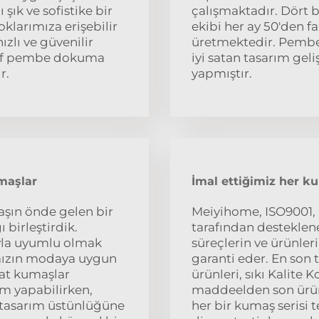
ık ve sofistike bir
çalışmaktadır. Dört 
klarımıza erişebilir
ekibi her ay 50'den f
ızlı ve güvenilir
üretmektedir. Pembe ş
ffaf pembe dokuma
iyi satan tasarım gel
r.
yapmıştır.
maşlar
İmal ettiğimiz her 
aşın önde gelen bir
Meiyihome, ISO9001, S
 birleştirdik.
tarafından desteklen
ıyla uyumlu olmak
süreçlerin ve ürünler
ımızın modaya uygun
garanti eder. En son
hat kumaşlar
ürünleri, sıkı Kalite
im yapabilirken,
maddeelden son ürünl
ve tasarım üstünlüğüne
her bir kumaş serisi 