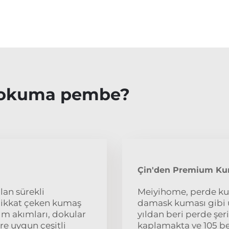
 dokuma pembe?
Çin'den Premium Kum
an sürekli
Meiyihome, perde ku
e dikkat çeken kumaş
damask kuması gibi üs
rım akımları, dokular
yıldan beri perde şer
ere uygun çeşitli
kaplamakta ve 105 bec