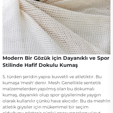
Modern Bir Gözük için Dayanıklı ve Spor
Stilinde Hafif Dokulu Kumaş
5. türden şeridin yapısı kuvvetli ve atletiktir. Bu
kumaşa 'mesh' denir. Mesh: Genellikle sentetik
malzemelerden yapılmış olan bu dokumalı
kumaş, dayanıklı olup spor giysilerinde yaygın
olarak kullanılır çünkü hava akıcıdır. Bu da mesh'in
atletik giysiler için mükemmel bir seçim
olduğunu gösterir çünkü spor yaparken vücut