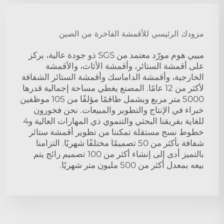
مزودك الرئيسي للأقمشة الفاخرة من الصين
مييي هوم مورّد معتمد من SGS ذو جودة عالية، يركز
على أقمشة الستائر، وأقمشة الأثاث، والأقمشة
الخارجية، وأقمشة الداماسك وأقمشة الستائر الشفافة
لأكثر من 12 عامًا. المصنع يغطي مساحة إجمالية قدرها
5000 متر مربع ويشمل طاقمًا مؤلفًا من 105 موظفين
خبراء في الإنتاج والتطوير والمبيعات. نحن فخورون
للغاية بفريقنا البحثي والتنموي ذي المهارات العالية و4
خطوط نسج مستقلة تمكننا من تطوير أقمشة ستائر
شفافة بأكثر من 50 تصميمًا مختلفًا شهريًا. التزامنا
بالتميز أدى إلى إنشاء أكثر من 100 تصميم رائج يتم
بيعه بمعدل أكثر من 500 مليون متر شهريًا.