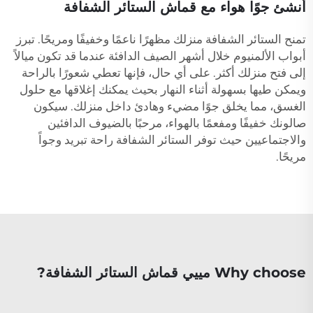
أنشئ جوًا هواء مع قماش الستائر الشفافة
تمنح الستائر الشفافة منزلك مظهرًا ناعمًا وخفيفًا ومريحًا. تبرز
أبواب الألمنيوم خلال أشهر الصيف الدافئة عندما قد تكون ميالاً
إلى فتح منزلك أكثر. على أي حال، فإنها تعطي شعورًا بالراحة
ويمكن طيها بسهولة أثناء النهار بحيث يمكنك إغلاقها مع حلول
الغسق، مما يخلق جوًا مضيء وهادئ داخل منزلك. سيكون
صالونك خفيفًا ومفعمًا بالهواء، مرحبًا بالضيوف الدافئين
والاجتماعيين حيث توفر الستائر الشفافة راحة تبريد وجواً
مريحًا.
Why choose مييي قماش الستائر الشفافة?