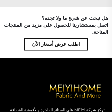
هل تبحث عن شيءٍ ما ولا تجده؟
اتصل بمستشارينا للحصول على مزيد من المنتجات
المتاحة.
اطلب عرض أسعار الآن
تركز شركة MElYl على الستائر الفاخرة والأقمشة الشفافة