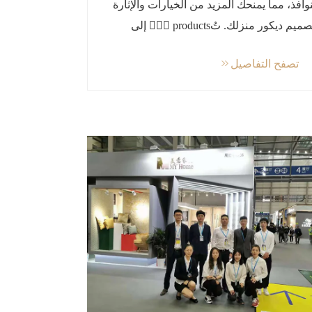
نوافذ، مما يمنحك المزيد من الخيارات والإثارة
لتصميم ديكور منزلك. تُ划َّ products إلى
سلتين رئيسيتين: الشفافة الكلاسيكية
تصفح التفاصيل
لشفافة الفاخرة، لتلبية احتياجات الديكور
متنوعة لديك.