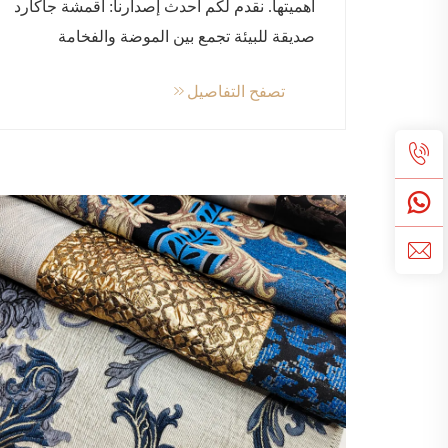
أهميتها. نقدم لكم أحدث إصدارنا: أقمشة جاكارد
صديقة للبيئة تجمع بين الموضة والفخامة
ومجموعة مشرقة من الألوان لرفع مستوى
تصفح التفاصيل
إبداعاتكم. تصميم مميز. أقمشتنا...