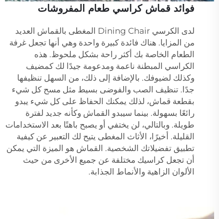
فوائد قماش كراسي طعام المفروشات
لدى الكرسي Dining Chair المغطى بالقماش العديد
من المزايا. هناك فائدة كبيرة واحدة وهي أنها تجعل غرفة
الطعام الخاصة بك أكثر راحة بشكل ملحوظ. هذه
الكراسي المبطنة ناعمة ومدعومة جيدًا لك كمضيف
وكذلك لضيوفك. بالإضافة إلى ذلك، من السهل تنظيفها
جدًا. تنظيف الصب والفوضى بسيط مثل مسح كل شيء
بقطعة قماش، لذلك يمكنك الحفاظ على كل شيء يبدو
رائعًا بسهولة. بينما سيبدو القماش وكأنه جديد لفترة
طويلة. وبالتالي، لن يختفي أو يصبح باهتًا بعد الاستخدامات
القليلة. أخيرًا، الأثاث المغطى يتيح لك التعبير عن كيفية
تطبيق تفضيلاتك الشخصية. القماش هو الميزة التي يمكن
أن تجعل كراسيك مختلفة عن جميع الأخرى من حيث
الألوان الزاهية والأنماط الجذابة.