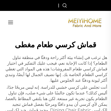
|
قماش كرسي طعام مغطى
هل ترغب في إنشاء بيئة أكثر راحة ودفئًا في منطقة تناول
الطعام؟ إذا كانت الإجابة نعم، فيجب عليك التفكير في اختيار
قماش كراسي طعام المفروشات! هذه هي المواد التي تغطي
كراسي الطعام الخاصة بك. إنها تضيف الجمال لها أيضًا، وتبدي
أكثر ليونة ودفئًا عند الجلوس عليها.
أنت تجلس على كرسي خشبي للدراسة. إنه ليس مريحًا جدًا،
أليس كذلك؟ عندما تكون جالسًا على شيء صلب، فإن تناول
الطعام يكون تجربة غير ممتعة. لكن هنا يلتقي المطاط بالعصا،
يمكن لأي كرسي أن يبدو دافئًا ومرحبًا بفضل قماش تنجيد
الكراسي Dining Chair Fabric. وجود قماش جيد لكراسي