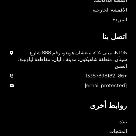
أقمشة الداماسك
الأقمشة الخارجية
المزيد+
اتصل بنا
N106، مبنى C4، بينغشان هويغو، رقم 888 شارع
شينأن، منطقة شاهيكون، مدينة داليان، مقاطعة لياونينغ،
الصين
+86- 13387898182
[email protected]
روابط أخرى
نبذة
المنتجات