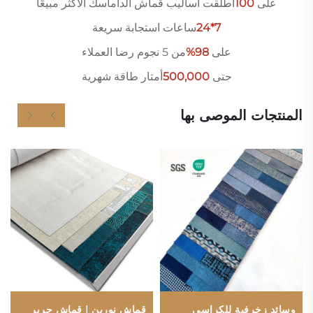
على
0
10
أُطلقت أساليب قماش الداماسك الأكثر مبيعًا
7*24
ساعات استجابة سريعة
على
98%
من 5 نجوم رضا العملاء
حتى
500,000
أمتار طاقة شهرية
المنتجات الموصى بها
وسائد زخرفية للكراسي
قماش نورين | قماش حرير