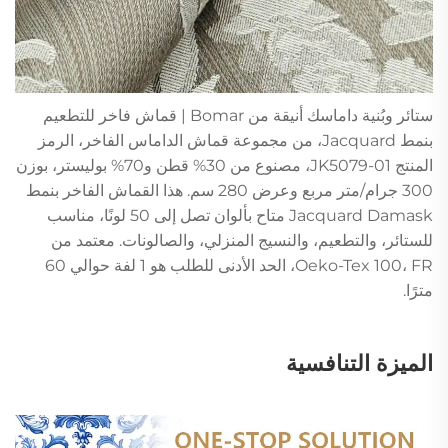
ستائر وبُنية داماسك أنيقة من Bomar | قماش فاخر للتطعيم
بنمط Jacquard، من مجموعة قماش الداماس الفاخر، الرمز
المنتج JK5079-01، مصنوع من 30% قطن و70% بوليستر، بوزن
300 جرام/متر مربع وعرض 280 سم. هذا القماش الفاخر بنمط
Jacquard Damask متاح بألوان تصل إلى 50 لونًا، مناسب
للستائر، والتطعيم، والنسيج المنزلي، والصالونات. معتمد من
Oeko-Tex 100، FR، الحد الأدنى للطلب هو 1 لفة حوالي 60
مترًا.
الميزة التنافسية