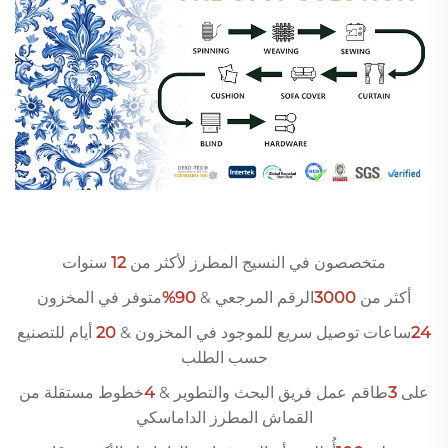
متخصصون في النسيج المطرز لأكثر من
12
سنوات
أكثر من
3000
الرقم المرجعي &
90%
متوفر في المخزون
24
ساعات توصيل سريع للموجود في المخزون &
20
أيام للتصنيع
حسب الطلب
على
3
طاقم عمل فريق البحث والتطوير &
4
خطوط مستقلة من
القماش المطرز الداماسكي