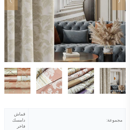
قماش
مجموعة:
دامسك
فاخر