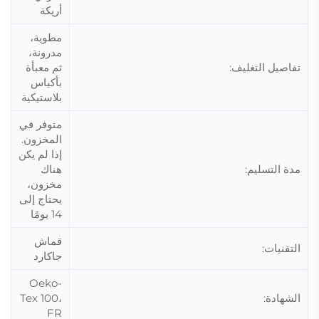
أريكة
مطوية،
مدرونة،
تفاصيل التغليف:
ثم معبأة
بأكياس
بلاستيكية
متوفر في
المخزون.
إذا لم يكن
مدة التسليم:
هناك
مخزون،
يحتاج إلى
14 يومًا
قماش
التقنيات:
جاكارد
Oeko-
الشهادة:
Tex 100،
FR