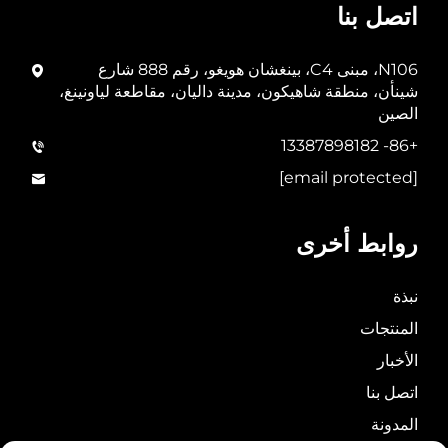
اتصل بنا
N106، مبنى C4، بينغشان هويغو، رقم 888 شارع
شينأن، منطقة شاهيكون، مدينة داليان، مقاطعة لياونينغ،
الصين
+86- 13387898182
[email protected]
روابط أخرى
نبذة
المنتجات
الأخبار
اتصل بنا
المدونة