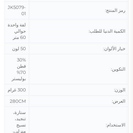
JK5079-
رمز المنتج:
01
لفة واحدة
الكمية الدنيا للطلب:
حوالي
60 متر
خيار الألوان:
50 لون
30%
قطن
التكوين:
70%
بوليستر
الوزن:
300 غرام
العرض:
280CM
ستارة،
تنجيد،
الاستخدام:
نسيج
منزلي،