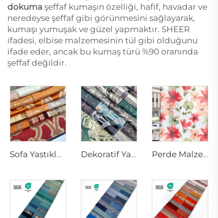
dokuma
şeffaf kumaşın özelliği, hafif, havadar ve
neredeyse şeffaf gibi görünmesini sağlayarak,
kumaşı yumuşak ve güzel yapmaktır. SHEER
ifadesi, elbise malzemesinin tül gibi olduğunu
ifade eder, ancak bu kumaş türü %90 oranında
şeffaf değildir.
Sofa Yastıkları ve Dekoratif Atkı Yastıkları | Premium Perde Kumaşı
Dekoratif Yastık Kapları ve Yeşil Bölmeler için Şık Ev Dekorasyonu
Perde Malzemesi ve Çiçekli Kumaşlar | Şık Perde Sheers