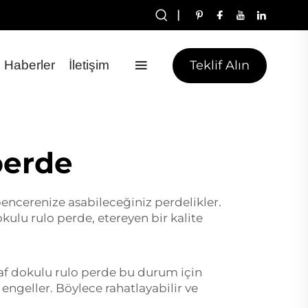
|
Teklif Alın
Haberler
İletişim
perde
encerenize asabileceğiniz perdelikler.
kulu rulo perde, etereyen bir kalite
faf dokulu rulo perde bu durum için
 engeller. Böylece rahatlayabilir ve