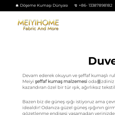
Döşeme Kumaşı Dünyası
+86- 13387898182
Duve
Devam ederek okuyun ve şeffaf kumaşlı rulo
Meiyi
şeffaf kumaş malzemesi
oda를zdiniz v
kazandıran özel bir tür ışık, ağırlıksız teks
Bazen biz de güneş ışığı istiyoruz ama çev
idealdir! Odanıza güzel güneş ışığının girme
gözetlenme endişesi yaşamadan yerinizde d