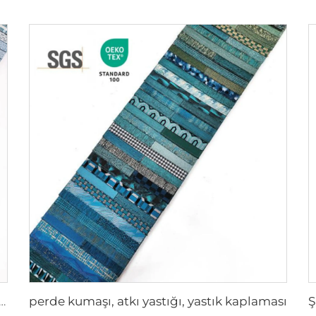
perde kumaşı, atkı yastığı, yastık kaplaması
 Dekoratif Atkı Yastıkları ve Şık Perde Kumaşı