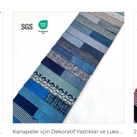
rde Kumaşları | Dekoratif Atkı Yastıkları
Kanapeler için Dekoratif Yastıklar ve Luks Perde Kumaşı | Şık Atkı Yastık Kapları