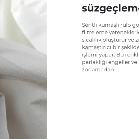
süzgeçleme
Şeritli kumaşlı rulo gö
filtreleme yetenekleri
sıcaklık oluşturur ve z
kamaştırıcı bir şekil
işlemi yapar. Bu renkle
parlaklığı engeller ve
zorlamadan.