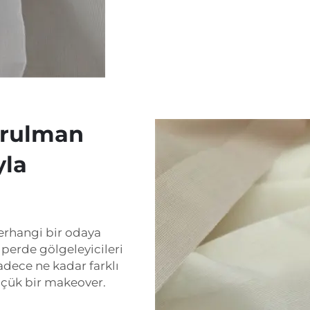
i rulman
yla
erhangi bir odaya
u perde gölgeleyicileri
adece ne kadar farklı
üçük bir makeover.