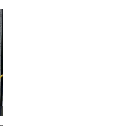
Premium Damasko Dokuma ve Jacquard Kaplama | Tanım ve Kullanımları