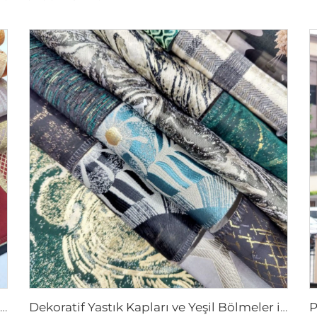
Sofa Yastıkları ve Dekoratif Atkı Yastıkları | Premium Perde Kumaşı
Dekoratif Yastık Kapları ve Yeşil Bölmeler için Şık Ev Dekorasyonu