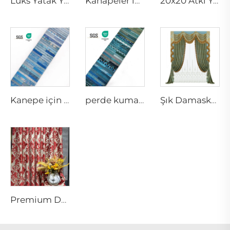
Luks Yatak Yastıkları ve Perde Kumaşları | Dekoratif Atkı Yastıkları
Kanapeler için Dekoratif Yastıklar ve Luks Perde Kumaşı | Şık Atkı Yastık Kapları
20x20 Atkı Yastık Kapları ve Kırmızı Atkı Yastıkları | Kaliteli Perde Kumaşı
Kanepe için Dekoratif Atkı Yastıkları ve Şık Perde Kumaşı
perde kumaşı, atkı yastığı, yastık kaplaması
Şık Damasko Metinilleri ve Perdeler | Kaliteli Damasko Malzeme Dokuması
Premium Damasko Dokuma ve Jacquard Kaplama | Tanım ve Kullanımları