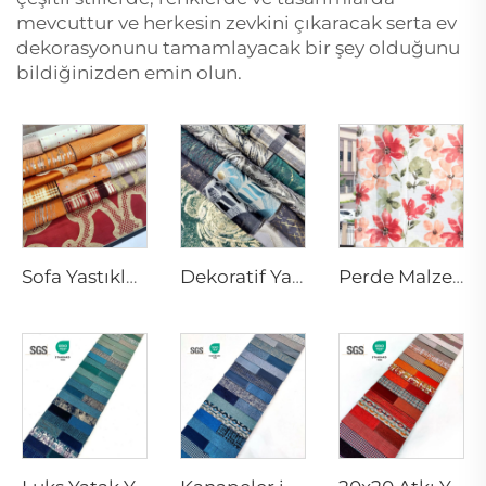
mevcuttur ve herkesin zevkini çıkaracak serta ev
dekorasyonunu tamamlayacak bir şey olduğunu
bildiğinizden emin olun.
Sofa Yastıkları ve Dekoratif Atkı Yastıkları | Premium Perde Kumaşı
Dekoratif Yastık Kapları ve Yeşil Bölmeler için Şık Ev Dekorasyonu
Perde Malzemesi ve Çiçekli Kumaşlar | Şık Perde Sheers