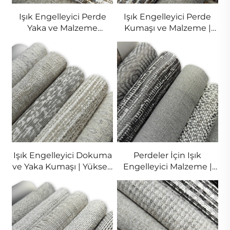
Işık Engelleyici Perde
Işık Engelleyici Perde
Yaka ve Malzeme
Kumaşı ve Malzeme |
Kumaşı | Yüksek Kaliteli
Luks Brokat Perdeler
Pamuk Perde Kumaşı
Işık Engelleyici Dokuma
Perdeler İçin Işık
ve Yaka Kumaşı | Yüksek
Engelleyici Malzeme |
Kaliteli Işık Engelleyici
Doğal ve Zehirsiz Kumaş
Yaka Malzemesi
Perdeler