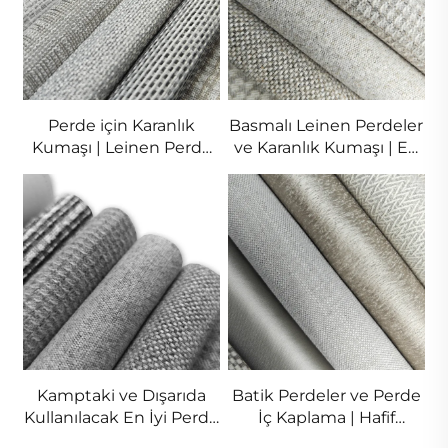
Perde için Karanlık
Basmalı Leinen Perdeler
Kumaşı | Leinen Perde
ve Karanlık Kumaşı | En
ve Zehirsiz Perde
İyi Karanlık Perde
Malzemeleri
Malzemesi
Kamptaki ve Dışarıda
Batik Perdeler ve Perde
Kullanılacak En İyi Perde
İç Kaplama | Hafif
Kumaşı | Karanlık Perde
Ağırlıklı Karanlık Kumaş