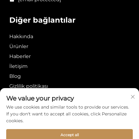
Diğer bağlantılar
Hakkında
Ürünler
Haberler
İletişim
Blog
Gizlilik politikası
We value your privacy
We use cookies and similar tools to provide our services.
If you don't want to accept all cookies, click Personalize
cookies.
Telif Hakkı © Meiyi
Hakkında
İletişim
International Group
Accept all