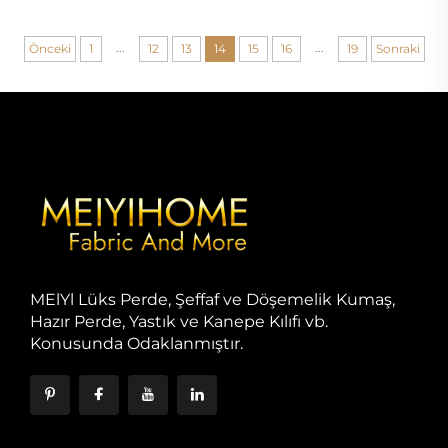
Malzemesi
...
...
Önceki
1
12
13
14
15
16
19
Sonraki
MElYl Lüks Perde, Şeffaf ve Döşemelik Kumaş,
Hazır Perde, Yastık ve Kanepe Kılıfı vb.
Konusunda Odaklanmıştır.