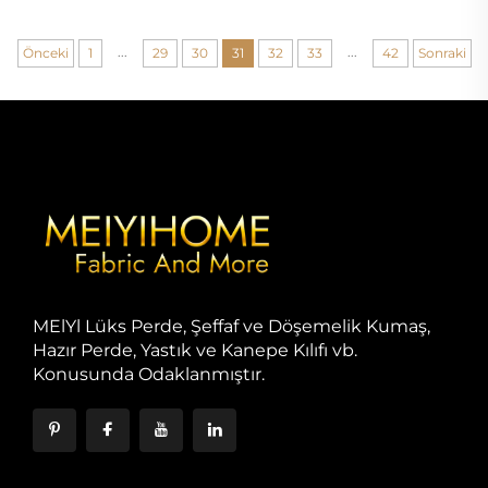
...
...
Önceki
1
29
30
31
32
33
42
Sonraki
MElYl Lüks Perde, Şeffaf ve Döşemelik Kumaş,
Hazır Perde, Yastık ve Kanepe Kılıfı vb.
Konusunda Odaklanmıştır.