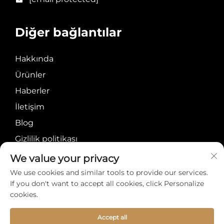
Diğer bağlantılar
Hakkında
Ürünler
Haberler
İletişim
Blog
Gizlilik politikası
We value your privacy
We use cookies and similar tools to provide our services.
If you don't want to accept all cookies, click Personalize
cookies.
Telif Hakkı © Meiyi
Hakkında
İletişim
International Group
Accept all