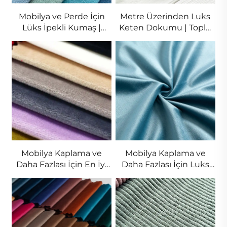
Mobilya ve Perde İçin
Metre Üzerinden Luks
Lüks İpekli Kumaş |
Keten Dokumu | Toplu
Toplu Satış
ve Perakende
Mobilya Kaplama ve
Mobilya Kaplama ve
Daha Fazlası İçin En İyi
Daha Fazlası İçin Luks
Keten Dokumu | Toplu
Keten Dokumu | Toplu
Satın Alma
Satış