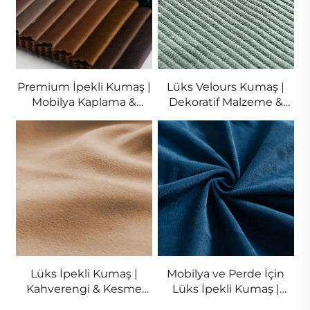
Premium İpekli Kumaş |
Lüks Velours Kumaş |
Mobilya Kaplama &
Dekoratif Malzeme &
Perdeler | Toplu Satış
Perdeler | Toplu Satış
Lüks İpekli Kumaş |
Mobilya ve Perde İçin
Kahverengi & Kesme
Lüks İpekli Kumaş |
İpek | Toplu Satış
Toplu Satış