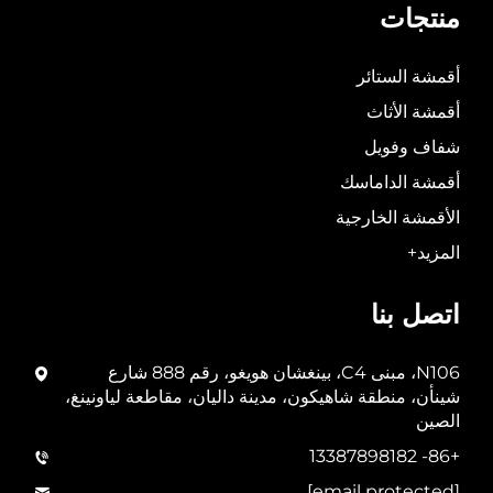
منتجات
أقمشة الستائر
أقمشة الأثاث
شفاف وفويل
أقمشة الداماسك
الأقمشة الخارجية
المزيد+
اتصل بنا
N106، مبنى C4، بينغشان هويغو، رقم 888 شارع
شينأن، منطقة شاهيكون، مدينة داليان، مقاطعة لياونينغ،
الصين
+86- 13387898182
[email protected]