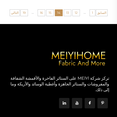
...
...
السابق
1
12
13
14
15
16
19
التالي
تركز شركة MElYl على الستائر الفاخرة والأقمشة الشفافة
والمفروشات والستائر الجاهزة وأغطية الوسائد والأريكة وما
إلى ذلك.