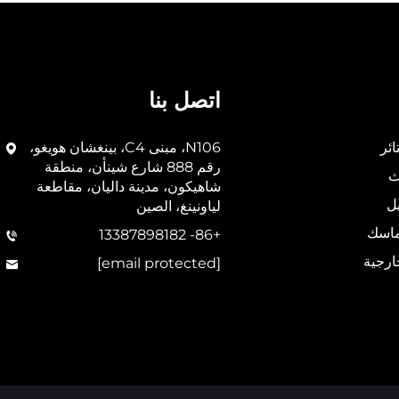
اتصل بنا
ئر
N106، مبنى C4، بينغشان هويغو،
رقم 888 شارع شينأن، منطقة
ث
شاهيكون، مدينة داليان، مقاطعة
ل
لياونينغ، الصين
ماسك
+86- 13387898182
ارجية
[email protected]