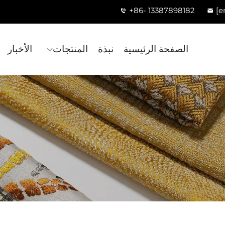
+86- 13387898182
[e
الصفحة الرئيسية
نبذة
المنتجات
الأخبار