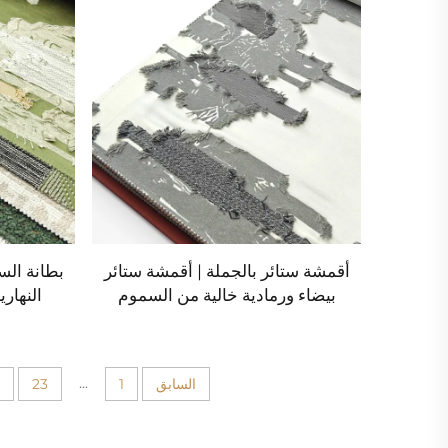
أقمشة ستائر بالجملة | أقمشة ستائر
بطانة الست
بيضاء ورمادية خالية من السموم
النهار
...
السابق
1
23