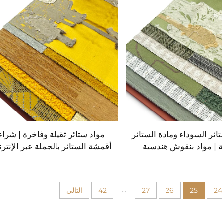
ائر السوداء ومادة الستائر
مواد ستائر ثقيلة وفاخرة | شراء
ية | مواد بنقوش هندسية
أقمشة الستائر بالجملة عبر الإنتر
...
24
25
26
27
42
التالي