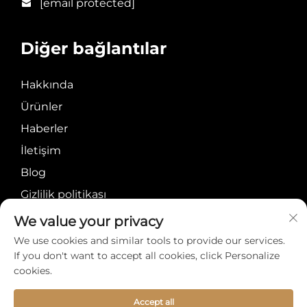
[email protected]
Diğer bağlantılar
Hakkında
Ürünler
Haberler
İletişim
Blog
Gizlilik politikası
We value your privacy
We use cookies and similar tools to provide our services.
If you don't want to accept all cookies, click Personalize
cookies.
Telif Hakkı © Meiyi
Hakkında
İletişim
International Group
Accept all