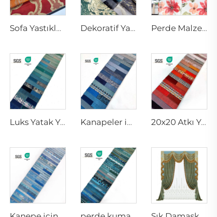
Sofa Yastıkları ve Dekoratif Atkı Yastıkları | Premium Perde Kumaşı
Dekoratif Yastık Kapları ve Yeşil Bölmeler için Şık Ev Dekorasyonu
Perde Malzemesi ve Çiçekli Kumaşlar | Şık Perde Sheers
Luks Yatak Yastıkları ve Perde Kumaşları | Dekoratif Atkı Yastıkları
Kanapeler için Dekoratif Yastıklar ve Luks Perde Kumaşı | Şık Atkı Yastık Kapları
20x20 Atkı Yastık Kapları ve Kırmızı Atkı Yastıkları | Kaliteli Perde Kumaşı
Kanepe için Dekoratif Atkı Yastıkları ve Şık Perde Kumaşı
perde kumaşı, atkı yastığı, yastık kaplaması
Şık Damasko Metinilleri ve Perdeler | Kaliteli Damasko Malzeme Dokuması